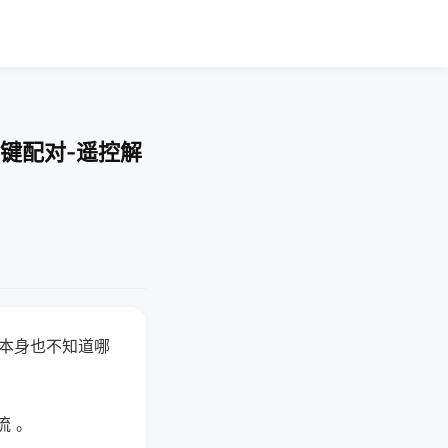
键配对-遥控解
器本身也不知道哪
。
流 。