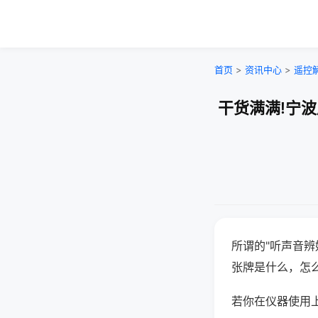
首页
>
资讯中心
>
遥控
干货满满!宁
所谓的"听声音辨
张牌是什么，怎
若你在仪器使用上