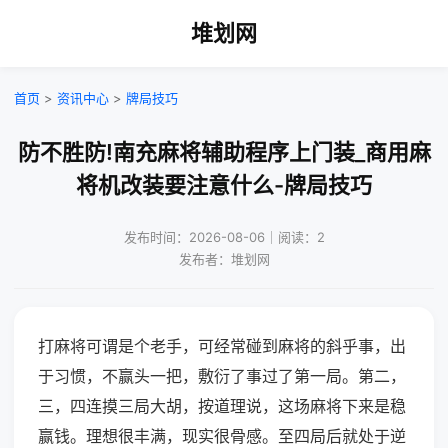
堆划网
首页
>
资讯中心
>
牌局技巧
防不胜防!南充麻将辅助程序上门装_商用麻
将机改装要注意什么-牌局技巧
发布时间：2026-08-06｜阅读：2
发布者：堆划网
打麻将可谓是个老手，可经常碰到麻将的斜乎事，出
于习惯，不赢头一把，敷衍了事过了第一局。第二，
三，四连摸三局大胡，按道理说，这场麻将下来是稳
赢钱。理想很丰满，现实很骨感。至四局后就处于逆