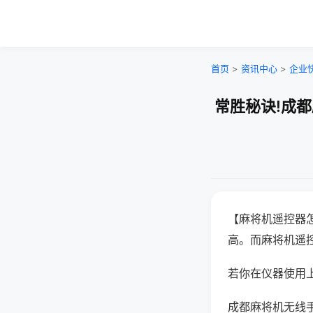
首页
>
资讯中心
>
企业
常胜秘诀!成
【麻将机遥控器
高。而麻将机遥
若你在仪器使用上
成都麻将机无线