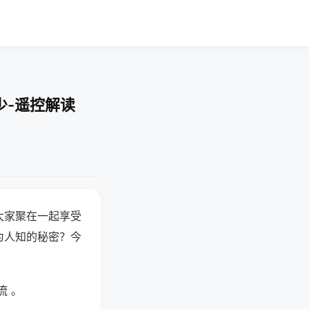
少-遥控解读
大家聚在一起享受
为人知的秘密？今
流 。