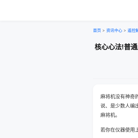
首页
>
资讯中心
>
遥控
核心心法!普
麻将机没有神奇的
说、是少数人编
麻将机。
若你在仪器使用上