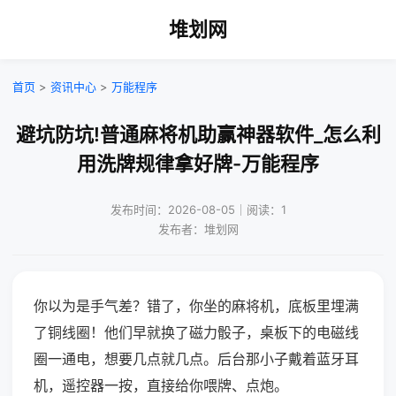
堆划网
首页
>
资讯中心
>
万能程序
避坑防坑!普通麻将机助赢神器软件_怎么利
用洗牌规律拿好牌-万能程序
发布时间：2026-08-05｜阅读：1
发布者：堆划网
你以为是手气差？错了，你坐的麻将机，底板里埋满
了铜线圈！他们早就换了磁力骰子，桌板下的电磁线
圈一通电，想要几点就几点。后台那小子戴着蓝牙耳
机，遥控器一按，直接给你喂牌、点炮。