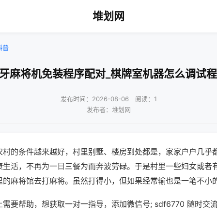
堆划网
科普
蓝牙麻将机免装程序配对_棋牌室机器怎么调试程
发布时间：2026-08-06｜阅读：1
发布者：堆划网
农村的条件越来越好，村里别墅、楼房到处都是，家家户户几乎
康生活，不再为一日三餐为而奔波劳碌。于是村里一些妇女或者
里的麻将馆去打麻将。虽然打得小，但如果经常输也是一笔不小
需要帮助，想获取一对一指导，添加微信号; sdf6770 随时交流