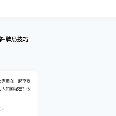
序-牌局技巧
大家聚在一起享受
为人知的秘密？今
 。