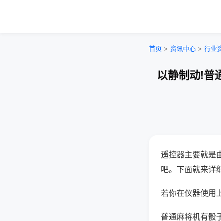
首页
>
资讯中心
>
行业
以静制动!普
遥控器主要就是
吧。下面就来详
若你在仪器使用上
普通麻将机有骰