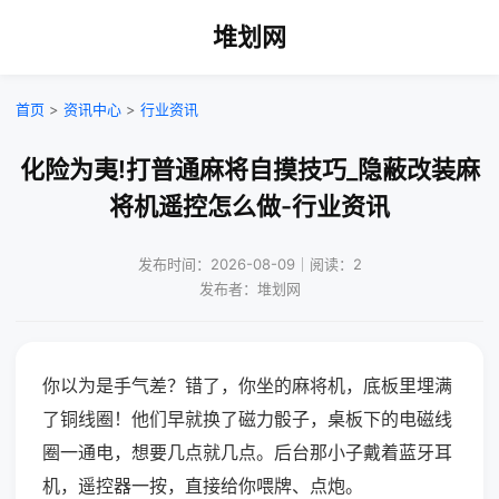
堆划网
首页
>
资讯中心
>
行业资讯
化险为夷!打普通麻将自摸技巧_隐蔽改装麻
将机遥控怎么做-行业资讯
发布时间：2026-08-09｜阅读：2
发布者：堆划网
你以为是手气差？错了，你坐的麻将机，底板里埋满
了铜线圈！他们早就换了磁力骰子，桌板下的电磁线
圈一通电，想要几点就几点。后台那小子戴着蓝牙耳
机，遥控器一按，直接给你喂牌、点炮。