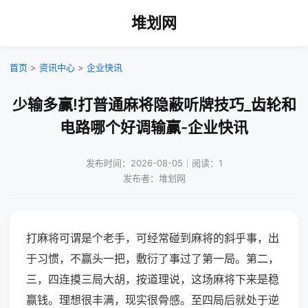
堆划网
首页
>
资讯中心
>
企业快讯
少输多赢!打普通麻将隐蔽听牌技巧_齿轮和
电路哪个好调输赢-企业快讯
发布时间：2026-08-05｜阅读：1
发布者：堆划网
打麻将可谓是个老手，可经常碰到麻将的斜乎事，出
于习惯，不赢头一把，敷衍了事过了第一局。第二，
三，四连摸三局大胡，按道理说，这场麻将下来是稳
赢钱。理想很丰满，现实很骨感。至四局后就处于逆