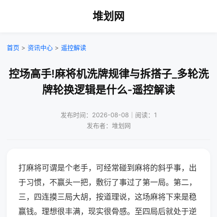
堆划网
首页
>
资讯中心
>
遥控解读
控场高手!麻将机洗牌规律与拆搭子_多轮洗
牌轮换逻辑是什么-遥控解读
发布时间：2026-08-08｜阅读：1
发布者：堆划网
打麻将可谓是个老手，可经常碰到麻将的斜乎事，出
于习惯，不赢头一把，敷衍了事过了第一局。第二，
三，四连摸三局大胡，按道理说，这场麻将下来是稳
赢钱。理想很丰满，现实很骨感。至四局后就处于逆