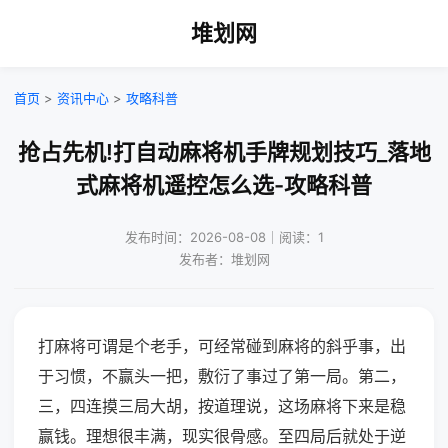
堆划网
首页
>
资讯中心
>
攻略科普
抢占先机!打自动麻将机手牌规划技巧_落地
式麻将机遥控怎么选-攻略科普
发布时间：2026-08-08｜阅读：1
发布者：堆划网
打麻将可谓是个老手，可经常碰到麻将的斜乎事，出
于习惯，不赢头一把，敷衍了事过了第一局。第二，
三，四连摸三局大胡，按道理说，这场麻将下来是稳
赢钱。理想很丰满，现实很骨感。至四局后就处于逆