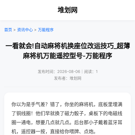
堆划网
首页
>
资讯中心
>
万能程序
一看就会!自动麻将机换座位改运技巧_超薄
麻将机万能遥控型号-万能程序
发布时间：2026-08-06｜阅读：1
发布者：堆划网
你以为是手气差？错了，你坐的麻将机，底板里埋满
了铜线圈！他们早就换了磁力骰子，桌板下的电磁线
圈一通电，想要几点就几点。后台那小子戴着蓝牙耳
机，遥控器一按，直接给你喂牌、点炮。