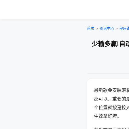
首页
>
资讯中心
>
程序
少输多赢!自
最新款免安装麻
都可以、重要的是
个位置就按遥控
生效拿好牌。