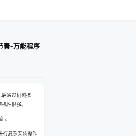
节奏-万能程序
乱后通过机械搅
随机性很强。
流 。
进行复杂安装操作