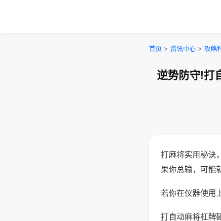
首页
>
资讯中心
>
攻略
逆势防守!打
打麻将实用秘诀
果你总输，可能
若你在仪器使用上
打自动麻将杠牌