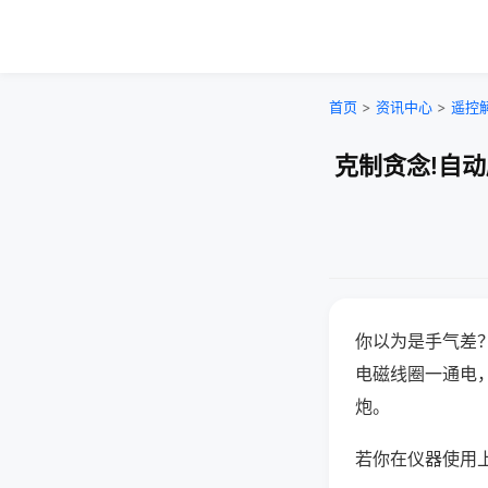
首页
>
资讯中心
>
遥控
克制贪念!自
你以为是手气差
电磁线圈一通电
炮。
若你在仪器使用上