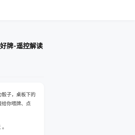
好牌-遥控解读
力骰子，桌板下的
接给你喂牌、点
 。