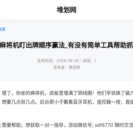
堆划网
解读
动麻将机盯出牌顺序赢法_有没有简单工具帮助抓
发布时间：2026-08-06｜阅读：1
发布者：堆划网
？错了，你坐的麻将机，底板里埋满了铜线圈！他们早就换了磁
，想要几点就几点。后台那小子戴着蓝牙耳机，遥控器一按，直
需要帮助，想获取一对一指导，添加微信号; sdf6770 随时交流