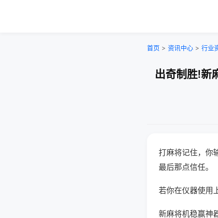
首页
>
资讯中心
>
行业
出奇制胜!新
打麻将记住，你
最后那点信任。
若你在仪器使用上
新麻将机稳赢神